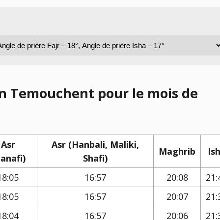
Ain Temouchent pour le mois de
Asr
Asr (Hanbali, Maliki,
Maghrib
Is
anafi)
Shafi)
18:05
16:57
20:08
21:
18:05
16:57
20:07
21:
18:04
16:57
20:06
21: