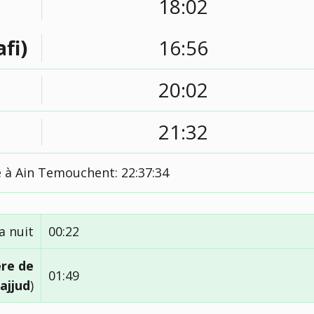
18:02
afi)
16:56
20:02
21:32
e à Ain Temouchent:
22:37:35
a nuit
00:22
ère de
01:49
ajjud
)