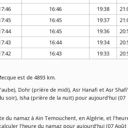
17:46
16:46
19:38
21:
17:45
16:45
19:37
21:
17:44
16:45
19:36
20:
17:43
16:44
19:34
20:
17:42
16:43
19:33
20:
Mecque est de 4893 km.
'aube), Dohr (prière de midi), Asr Hanafi et Asr Shafi'
u soir), Isha (prière de la nuit) pour aujourd'hui (07
te du namaz à Ain Temouchent, en Algérie, et l'heur
 calculer l'heure du namaz pour aujourd'hui (07 Août