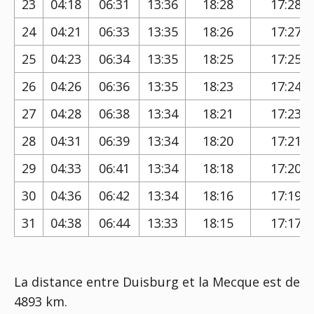
23
04:18
06:31
13:36
18:28
17:28
24
04:21
06:33
13:35
18:26
17:27
25
04:23
06:34
13:35
18:25
17:25
26
04:26
06:36
13:35
18:23
17:24
27
04:28
06:38
13:34
18:21
17:23
28
04:31
06:39
13:34
18:20
17:21
29
04:33
06:41
13:34
18:18
17:20
30
04:36
06:42
13:34
18:16
17:19
31
04:38
06:44
13:33
18:15
17:17
La distance entre Duisburg et la Mecque est de
4893 km.