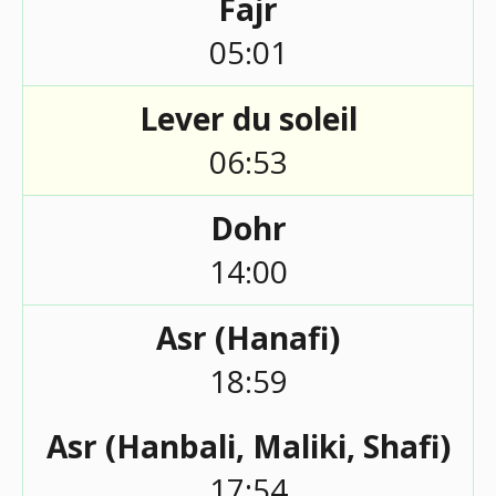
Fajr
05:01
Lever du soleil
06:53
Dohr
14:00
Asr (Hanafi)
18:59
Asr (Hanbali, Maliki, Shafi)
17:54