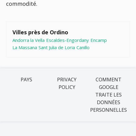
commodité.
Villes près de Ordino
Andorra la Vella
Escaldes-Engordany
Encamp
La Massana
Sant Julia de Loria
Canillo
PAYS
PRIVACY
COMMENT
POLICY
GOOGLE
TRAITE LES
DONNÉES
PERSONNELLES