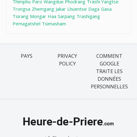
Thimphu
Paro
Wangdue Phodrang
Trashi Yangtse
Trongsa
Zhemgang
Jakar
Lhuentse
Daga
Gasa
Tsirang
Mongar
Haa
Sarpang
Trashigang
Pemagatshel
Tsimasham
PAYS
PRIVACY
COMMENT
POLICY
GOOGLE
TRAITE LES
DONNÉES
PERSONNELLES