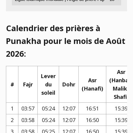
Calendrier des prières à
Punakha pour le mois de Août
2026:
Asr
Lever
Asr
(Hanbali,
#
Fajr
du
Dohr
(Hanafi)
Maliki,
soleil
Shafi)
1
03:57
05:24
12:07
16:51
15:39
2
03:58
05:24
12:07
16:50
15:39
3
03:58
05:25
12:07
16:50
15:39