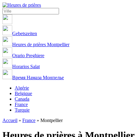
Gebetszeiten
Heures de prières Montpellier
Orario Preghiere
Horarios Salat
Время Намаза Монпелье
Algérie
Belgique
Canada
France
Turquie
Accueil
»
France
»
Montpellier
Heures de prières à Montpellier