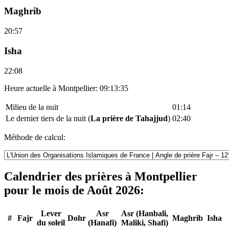
Maghrib
20:57
Isha
22:08
Heure actuelle à Montpellier:
09:13:35
Milieu de la nuit
01:14
Le dernier tiers de la nuit (
La prière de Tahajjud
)
02:40
Méthode de calcul:
Calendrier des prières à Montpellier
pour le mois de Août 2026:
Lever
Asr
Asr (Hanbali,
#
Fajr
Dohr
Maghrib
Isha
du soleil
(Hanafi)
Maliki, Shafi)