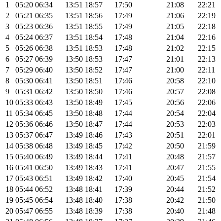
1
05:20
06:34
13:51
18:57
17:50
21:08
22:21
2
05:21
06:35
13:51
18:56
17:49
21:06
22:19
3
05:23
06:36
13:51
18:55
17:49
21:05
22:18
4
05:24
06:37
13:51
18:54
17:48
21:04
22:16
5
05:26
06:38
13:51
18:53
17:48
21:02
22:15
6
05:27
06:39
13:50
18:53
17:47
21:01
22:13
7
05:29
06:40
13:50
18:52
17:47
21:00
22:11
8
05:30
06:41
13:50
18:51
17:46
20:58
22:10
9
05:31
06:42
13:50
18:50
17:46
20:57
22:08
10
05:33
06:43
13:50
18:49
17:45
20:56
22:06
11
05:34
06:45
13:50
18:48
17:44
20:54
22:04
12
05:36
06:46
13:50
18:47
17:44
20:53
22:03
13
05:37
06:47
13:49
18:46
17:43
20:51
22:01
14
05:38
06:48
13:49
18:45
17:42
20:50
21:59
15
05:40
06:49
13:49
18:44
17:41
20:48
21:57
16
05:41
06:50
13:49
18:43
17:41
20:47
21:55
17
05:43
06:51
13:49
18:42
17:40
20:45
21:54
18
05:44
06:52
13:48
18:41
17:39
20:44
21:52
19
05:45
06:54
13:48
18:40
17:38
20:42
21:50
20
05:47
06:55
13:48
18:39
17:38
20:40
21:48