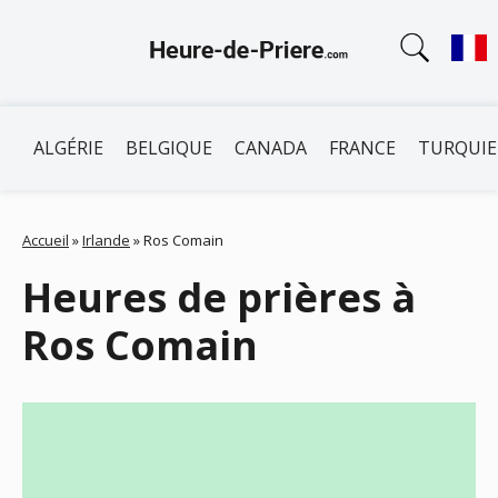
ALGÉRIE
BELGIQUE
CANADA
FRANCE
TURQUIE
Accueil
»
Irlande
»
Ros Comain
Heures de prières à
Ros Comain