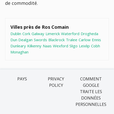
de commodité.
Villes près de Ros Comain
Dublin
Cork
Galway
Limerick
Waterford
Drogheda
Dun Dealgan
Swords
Blackrock
Tralee
Carlow
Ennis
Dunleary
Kilkenny
Naas
Wexford
Sligo
Leixlip
Cobh
Monaghan
PAYS
PRIVACY
COMMENT
POLICY
GOOGLE
TRAITE LES
DONNÉES
PERSONNELLES