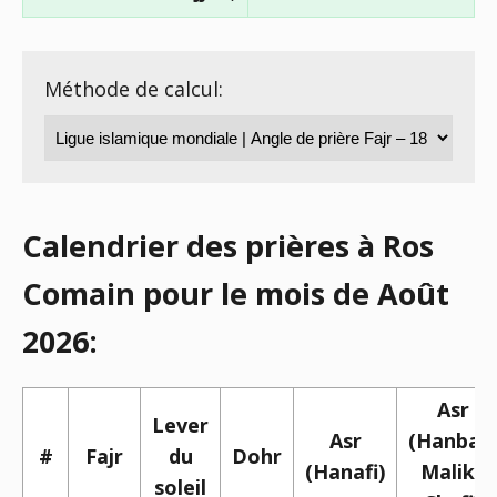
Méthode de calcul:
Calendrier des prières à Ros
Comain pour le mois de Août
2026:
Asr
Lever
Asr
(Hanbali,
#
Fajr
du
Dohr
(Hanafi)
Maliki,
soleil