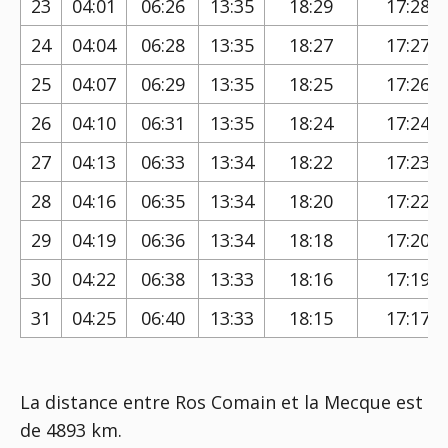
23
04:01
06:26
13:35
18:29
17:28
24
04:04
06:28
13:35
18:27
17:27
25
04:07
06:29
13:35
18:25
17:26
26
04:10
06:31
13:35
18:24
17:24
27
04:13
06:33
13:34
18:22
17:23
28
04:16
06:35
13:34
18:20
17:22
29
04:19
06:36
13:34
18:18
17:20
30
04:22
06:38
13:33
18:16
17:19
31
04:25
06:40
13:33
18:15
17:17
La distance entre Ros Comain et la Mecque est
de 4893 km.