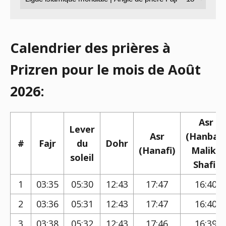
Calendrier des prières à
Prizren pour le mois de Août
2026:
Asr
Lever
Asr
(Hanbali,
#
Fajr
du
Dohr
(Hanafi)
Maliki,
soleil
Shafi)
1
03:35
05:30
12:43
17:47
16:40
2
03:36
05:31
12:43
17:47
16:40
3
03:38
05:32
12:43
17:46
16:39