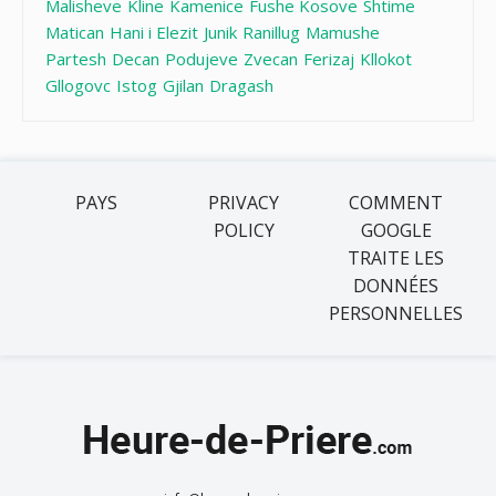
Malisheve
Kline
Kamenice
Fushe Kosove
Shtime
Matican
Hani i Elezit
Junik
Ranillug
Mamushe
Partesh
Decan
Podujeve
Zvecan
Ferizaj
Kllokot
Gllogovc
Istog
Gjilan
Dragash
PAYS
PRIVACY
COMMENT
POLICY
GOOGLE
TRAITE LES
DONNÉES
PERSONNELLES