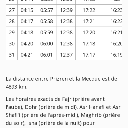
27
04:15
05:57
12:39
17:22
16:23
28
04:17
05:58
12:38
17:21
16:22
29
04:18
05:59
12:38
17:20
16:21
30
04:20
06:00
12:38
17:18
16:20
31
04:21
06:01
12:37
17:17
16:19
La distance entre Prizren et la Mecque est de
4893 km.
Les horaires exacts de Fajr (prière avant
l'aube), Dohr (prière de midi), Asr Hanafi et Asr
Shafi'i (prière de l'après-midi), Maghrib (prière
du soir), Isha (prière de la nuit) pour