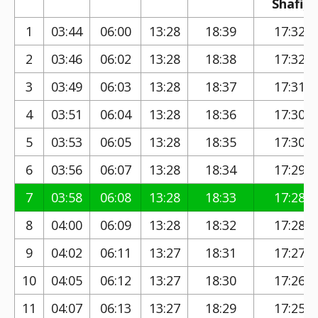
Shafi)
1
03:44
06:00
13:28
18:39
17:32
2
03:46
06:02
13:28
18:38
17:32
3
03:49
06:03
13:28
18:37
17:31
4
03:51
06:04
13:28
18:36
17:30
5
03:53
06:05
13:28
18:35
17:30
6
03:56
06:07
13:28
18:34
17:29
7
03:58
06:08
13:28
18:33
17:28
8
04:00
06:09
13:28
18:32
17:28
9
04:02
06:11
13:27
18:31
17:27
10
04:05
06:12
13:27
18:30
17:26
11
04:07
06:13
13:27
18:29
17:25