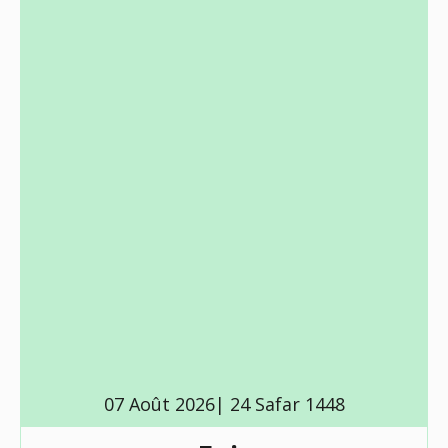
07 Août 2026| 24 Safar 1448