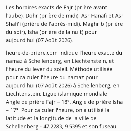
Les horaires exacts de Fajr (prière avant
l'aube), Dohr (prière de midi), Asr Hanafi et Asr
Shafi'i (prière de l'après-midi), Maghrib (prière
du soir), Isha (prière de la nuit) pour
aujourd'hui (07 Août 2026).
heure-de-priere.com indique l'heure exacte du
namaz à Schellenberg, en Liechtenstein, et
l'heure du lever du soleil. Méthode utilisée
pour calculer l'heure du namaz pour
aujourd'hui (07 Août 2026) à Schellenberg, en
Liechtenstein:
Ligue islamique mondiale |
Angle de prière Fajr – 18°, Angle de prière Isha
– 17°
. Pour calculer l'heure, on a utilisé la
latitude et la longitude de la ville de
Schellenberg - 47.2283, 9.5395 et son fuseau