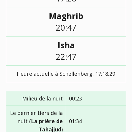
Maghrib
20:47
Isha
22:47
Heure actuelle à Schellenberg:
17:18:30
Milieu de la nuit
00:23
Le dernier tiers de la
nuit (
La prière de
01:34
Tahajjud
)