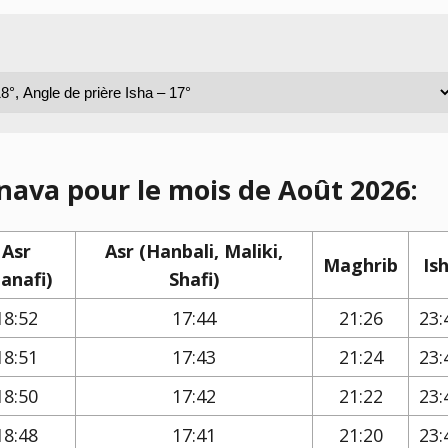
onava pour le mois de Août 2026:
Asr
Asr (Hanbali, Maliki,
Maghrib
Is
anafi)
Shafi)
18:52
17:44
21:26
23:
18:51
17:43
21:24
23:
18:50
17:42
21:22
23:
18:48
17:41
21:20
23: