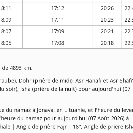
18:11
17:12
20:26
22:
18:09
17:11
20:23
22:
18:07
17:09
20:21
22:
18:05
17:08
20:18
22:
t de 4893 km.
'aube), Dohr (prière de midi), Asr Hanafi et Asr Shafi'
u soir), Isha (prière de la nuit) pour aujourd'hui (07
e du namaz à Jonava, en Lituanie, et l'heure du leve
 l'heure du namaz pour aujourd'hui (07 Août 2026) à
ale | Angle de prière Fajr – 18°, Angle de prière Ish