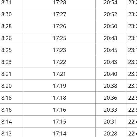
18:31
17:28
20:54
23:
18:30
17:27
20:52
23:
18:28
17:26
20:50
23:
18:26
17:25
20:48
23:
18:25
17:23
20:45
23:
18:23
17:22
20:43
23:
18:21
17:21
20:40
23:
18:20
17:19
20:38
23:
18:18
17:18
20:36
22:
18:16
17:16
20:33
22:
18:14
17:15
20:31
22:
18:13
17:14
20:28
22: