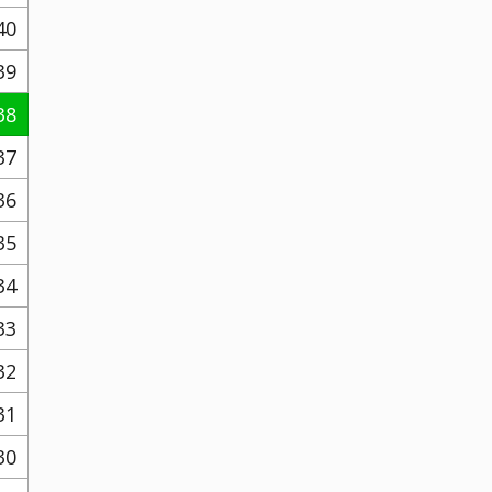
40
39
38
37
36
35
34
33
32
31
30