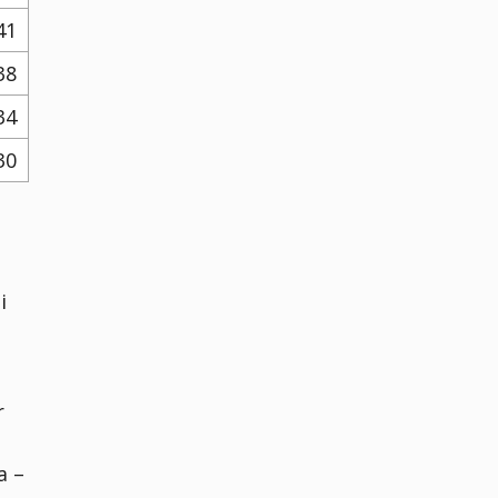
41
38
34
30
i
r
a –