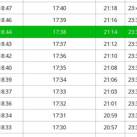
18:47
17:40
21:18
23:
18:46
17:39
21:16
23:
18:44
17:38
21:14
23:
18:43
17:37
21:12
23:
18:42
17:36
21:10
23:
18:40
17:35
21:08
23:
18:39
17:34
21:06
23:
18:37
17:33
21:03
23:
18:36
17:32
21:01
23:
18:34
17:31
20:59
23:
18:33
17:30
20:57
23: