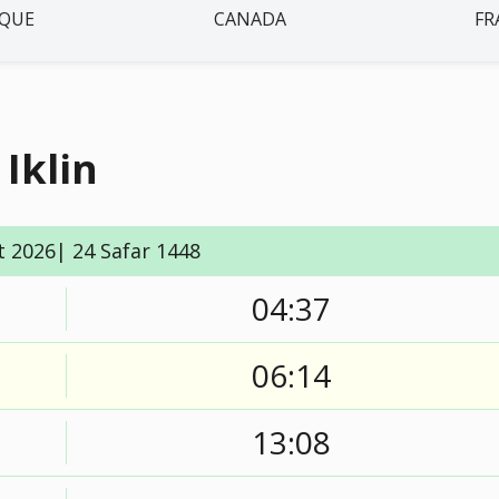
IQUE
CANADA
FR
Iklin
t 2026| 24 Safar 1448
04:37
06:14
13:08