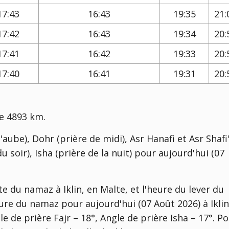
17:43
16:43
19:35
21:
17:42
16:43
19:34
20:
17:41
16:42
19:33
20:
17:40
16:41
19:31
20:
de 4893 km.
'aube), Dohr (prière de midi), Asr Hanafi et Asr Shafi'
u soir), Isha (prière de la nuit) pour aujourd'hui (07
e du namaz à Iklin, en Malte, et l'heure du lever du
eure du namaz pour aujourd'hui (07 Août 2026) à Iklin
 de prière Fajr – 18°, Angle de prière Isha – 17°
. P