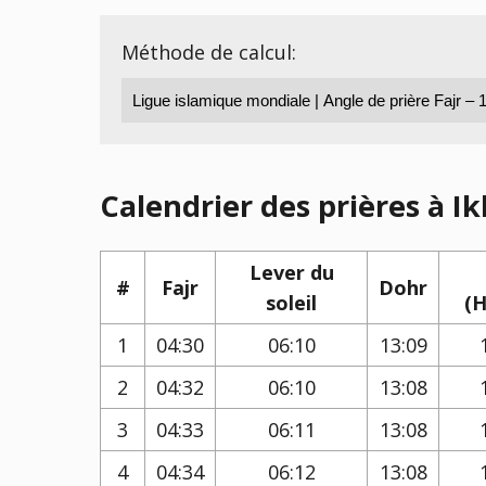
Méthode de calcul:
Calendrier des prières à Ik
Lever du
#
Fajr
Dohr
soleil
(H
1
04:30
06:10
13:09
2
04:32
06:10
13:08
3
04:33
06:11
13:08
4
04:34
06:12
13:08