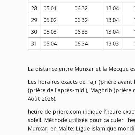
28
05:01
06:32
13:04
29
05:02
06:32
13:04
30
05:03
06:33
13:04
31
05:04
06:34
13:03
La distance entre Munxar et la Mecque e
Les horaires exacts de Fajr (prière avant l
(prière de l'après-midi), Maghrib (prière d
Août 2026).
heure-de-priere.com indique l'heure exac
soleil. Méthode utilisée pour calculer l'
Munxar, en Malte:
Ligue islamique mondial