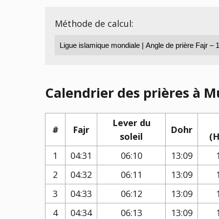
Méthode de calcul:
Calendrier des prières à M
Lever du
#
Fajr
Dohr
soleil
(H
1
04:31
06:10
13:09
2
04:32
06:11
13:09
3
04:33
06:12
13:09
4
04:34
06:13
13:09