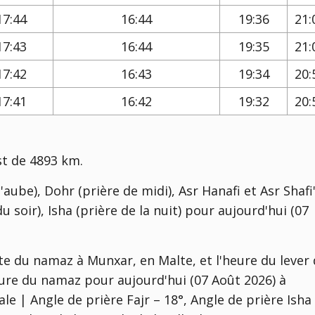
17:44
16:44
19:36
21:
17:43
16:44
19:35
21:
17:42
16:43
19:34
20:
17:41
16:42
19:32
20:
st de 4893 km.
'aube), Dohr (prière de midi), Asr Hanafi et Asr Shafi'
u soir), Isha (prière de la nuit) pour aujourd'hui (07
te du namaz à Munxar, en Malte, et l'heure du lever
heure du namaz pour aujourd'hui (07 Août 2026) à
e | Angle de prière Fajr – 18°, Angle de prière Isha