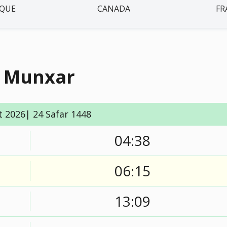
IQUE
CANADA
FR
à Munxar
t 2026| 24 Safar 1448
04:38
06:15
13:09