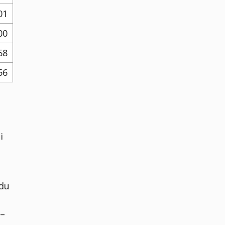
01
00
58
56
i
 du
 –