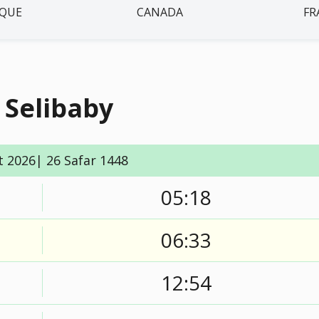
IQUE
CANADA
FR
 Selibaby
t 2026| 26 Safar 1448
05:18
06:33
12:54