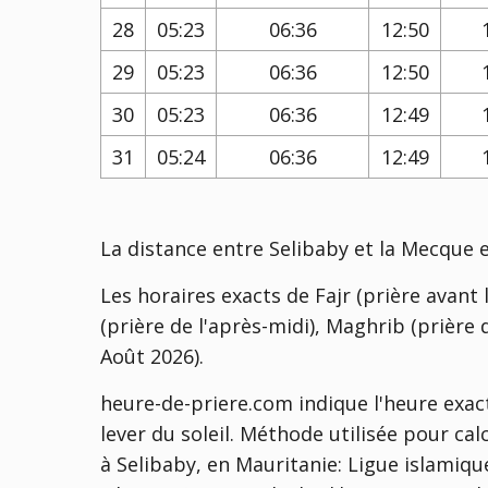
28
05:23
06:36
12:50
29
05:23
06:36
12:50
30
05:23
06:36
12:49
31
05:24
06:36
12:49
La distance entre Selibaby et la Mecque 
Les horaires exacts de Fajr (prière avant l
(prière de l'après-midi), Maghrib (prière d
Août 2026).
heure-de-priere.com indique l'heure exac
lever du soleil. Méthode utilisée pour ca
à Selibaby, en Mauritanie:
Ligue islamique