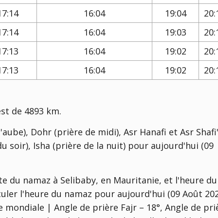
17:14
16:04
19:04
20:
17:14
16:04
19:03
20:
17:13
16:04
19:02
20:
17:13
16:04
19:02
20:
est de 4893 km.
'aube), Dohr (prière de midi), Asr Hanafi et Asr Shafi'
u soir), Isha (prière de la nuit) pour aujourd'hui (09
te du namaz à Selibaby, en Mauritanie, et l'heure du
lculer l'heure du namaz pour aujourd'hui (09 Août 20
 mondiale | Angle de prière Fajr – 18°, Angle de pri