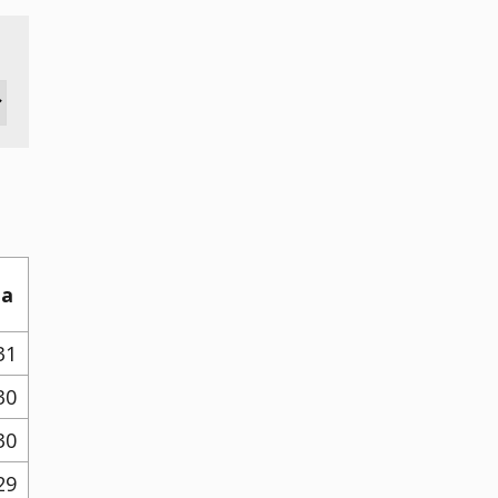
ha
31
30
30
29