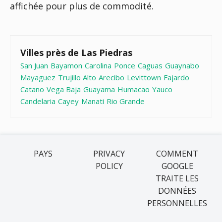
affichée pour plus de commodité.
Villes près de Las Piedras
San Juan
Bayamon
Carolina
Ponce
Caguas
Guaynabo
Mayaguez
Trujillo Alto
Arecibo
Levittown
Fajardo
Catano
Vega Baja
Guayama
Humacao
Yauco
Candelaria
Cayey
Manati
Rio Grande
PAYS
PRIVACY
COMMENT
POLICY
GOOGLE
TRAITE LES
DONNÉES
PERSONNELLES