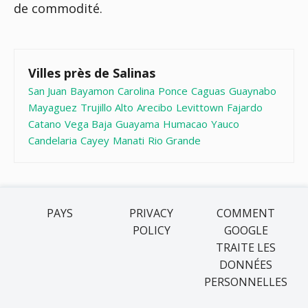
de commodité.
Villes près de Salinas
San Juan
Bayamon
Carolina
Ponce
Caguas
Guaynabo
Mayaguez
Trujillo Alto
Arecibo
Levittown
Fajardo
Catano
Vega Baja
Guayama
Humacao
Yauco
Candelaria
Cayey
Manati
Rio Grande
PAYS
PRIVACY
COMMENT
POLICY
GOOGLE
TRAITE LES
DONNÉES
PERSONNELLES