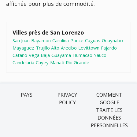
affichée pour plus de commodité.
Villes près de San Lorenzo
San Juan
Bayamon
Carolina
Ponce
Caguas
Guaynabo
Mayaguez
Trujillo Alto
Arecibo
Levittown
Fajardo
Catano
Vega Baja
Guayama
Humacao
Yauco
Candelaria
Cayey
Manati
Rio Grande
PAYS
PRIVACY
COMMENT
POLICY
GOOGLE
TRAITE LES
DONNÉES
PERSONNELLES