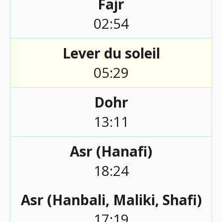
Fajr
02:54
Lever du soleil
05:29
Dohr
13:11
Asr (Hanafi)
18:24
Asr (Hanbali, Maliki, Shafi)
17:19