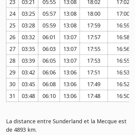
23
03:21
05:55
13:08
18:02
17:02
24
03:25
05:57
13:08
18:00
17:00
25
03:28
05:59
13:08
17:59
16:59
26
03:32
06:01
13:07
17:57
16:58
27
03:35
06:03
13:07
17:55
16:56
28
03:39
06:05
13:07
17:53
16:55
29
03:42
06:06
13:06
17:51
16:53
30
03:45
06:08
13:06
17:49
16:52
31
03:48
06:10
13:06
17:48
16:50
La distance entre Sunderland et la Mecque est
de 4893 km.