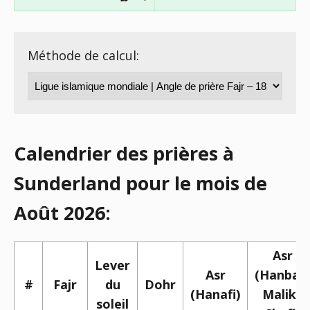
Méthode de calcul:
Calendrier des prières à
Sunderland pour le mois de
Août 2026:
Asr
Lever
Asr
(Hanbali,
#
Fajr
du
Dohr
(Hanafi)
Maliki,
soleil