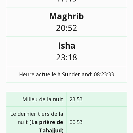
Maghrib
20:52
Isha
23:18
Heure actuelle à Sunderland:
08:23:34
Milieu de la nuit
23:53
Le dernier tiers de la
nuit (
La prière de
00:53
Tahajjud
)