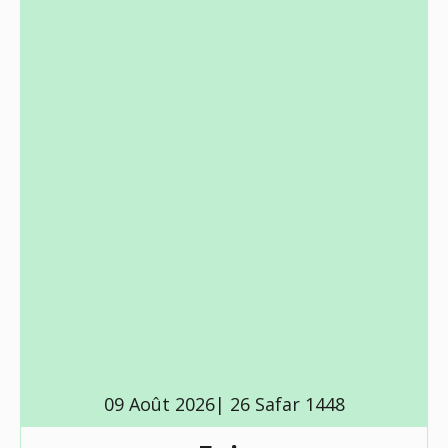
09 Août 2026| 26 Safar 1448