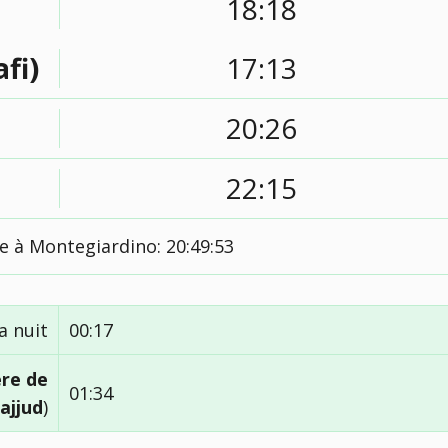
18:18
afi)
17:13
20:26
22:15
le à Montegiardino:
20:49:54
a nuit
00:17
ère de
01:34
ajjud
)