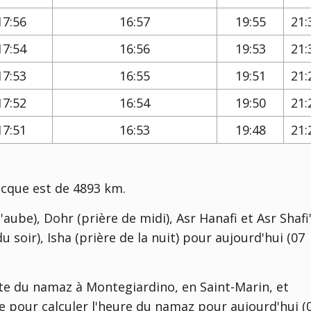
17:56
16:57
19:55
21:
17:54
16:56
19:53
21:
17:53
16:55
19:51
21:
17:52
16:54
19:50
21:
17:51
16:53
19:48
21:
ecque est de 4893 km.
'aube), Dohr (prière de midi), Asr Hanafi et Asr Shafi'
u soir), Isha (prière de la nuit) pour aujourd'hui (07
te du namaz à Montegiardino, en Saint-Marin, et
sée pour calculer l'heure du namaz pour aujourd'hui (