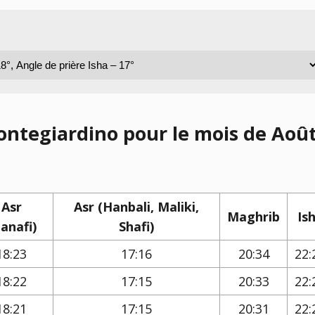
ontegiardino pour le mois de Aoû
Asr
Asr (Hanbali, Maliki,
Maghrib
Is
anafi)
Shafi)
18:23
17:16
20:34
22:
18:22
17:15
20:33
22:
18:21
17:15
20:31
22: