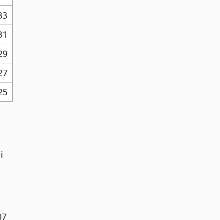
33
31
29
27
25
i
07