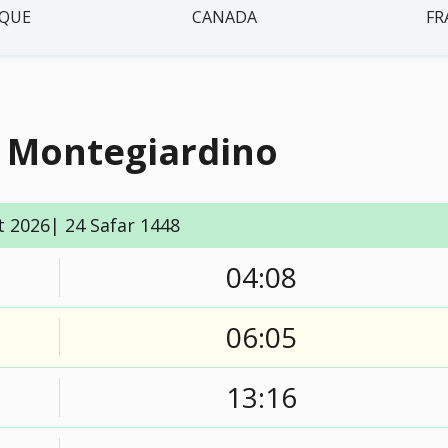
IQUE
CANADA
FR
à Montegiardino
t 2026| 24 Safar 1448
04:08
06:05
13:16