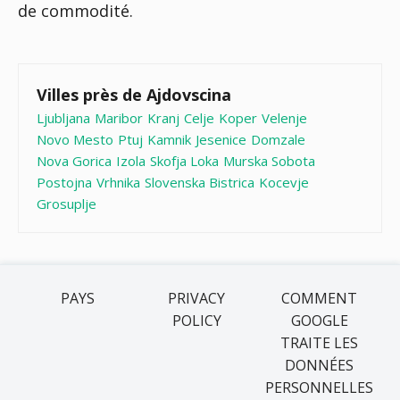
de commodité.
Villes près de Ajdovscina
Ljubljana
Maribor
Kranj
Celje
Koper
Velenje
Novo Mesto
Ptuj
Kamnik
Jesenice
Domzale
Nova Gorica
Izola
Skofja Loka
Murska Sobota
Postojna
Vrhnika
Slovenska Bistrica
Kocevje
Grosuplje
PAYS
PRIVACY
COMMENT
POLICY
GOOGLE
TRAITE LES
DONNÉES
PERSONNELLES