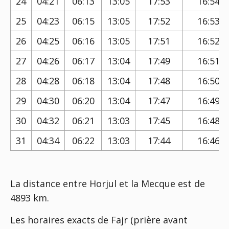
24
04:21
06:13
13:05
17:53
16:54
25
04:23
06:15
13:05
17:52
16:53
26
04:25
06:16
13:05
17:51
16:52
27
04:26
06:17
13:04
17:49
16:51
28
04:28
06:18
13:04
17:48
16:50
29
04:30
06:20
13:04
17:47
16:49
30
04:32
06:21
13:03
17:45
16:48
31
04:34
06:22
13:03
17:44
16:46
La distance entre Horjul et la Mecque est de
4893 km.
Les horaires exacts de Fajr (prière avant