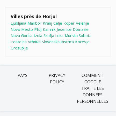
Villes près de Horjul
Ljubljana
Maribor
Kranj
Celje
Koper
Velenje
Novo Mesto
Ptuj
Kamnik
Jesenice
Domzale
Nova Gorica
Izola
Skofja Loka
Murska Sobota
Postojna
Vrhnika
Slovenska Bistrica
Kocevje
Grosuplje
PAYS
PRIVACY
COMMENT
POLICY
GOOGLE
TRAITE LES
DONNÉES
PERSONNELLES