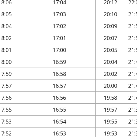
18:06
17:04
20:12
22:
18:05
17:03
20:10
21:
18:04
17:02
20:09
21:
18:02
17:01
20:07
21:
18:01
17:00
20:05
21:
18:00
16:59
20:04
21:
17:59
16:58
20:02
21:
17:57
16:57
20:00
21:
17:56
16:56
19:58
21:
17:55
16:55
19:57
21:
17:53
16:54
19:55
21:
17:52
16:53
19:53
21: