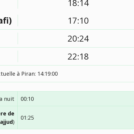
18:14
afi)
17:10
20:24
22:18
tuelle à Piran:
14:19:01
a nuit
00:10
ère de
01:25
ajjud
)