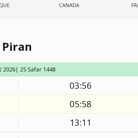
IQUE
CANADA
FR
 Piran
t 2026| 25 Safar 1448
03:56
05:58
13:11