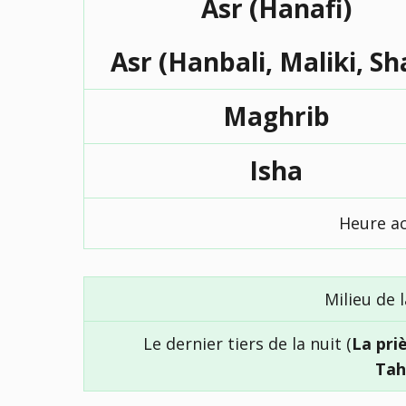
Asr (Hanafi)
Asr (Hanbali, Maliki, Sh
Maghrib
Isha
Heure ac
Milieu de l
Le dernier tiers de la nuit (
La pri
Tah