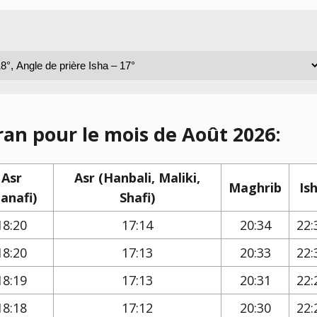
iran pour le mois de Août 2026:
Asr
Asr (Hanbali, Maliki,
Maghrib
Is
anafi)
Shafi)
18:20
17:14
20:34
22:
18:20
17:13
20:33
22:
18:19
17:13
20:31
22:
18:18
17:12
20:30
22: