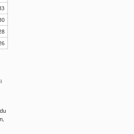
33
30
28
26
i
 du
n,