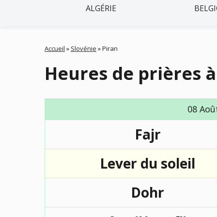
ALGÉRIE
BELG
Accueil
»
Slovénie
»
Piran
Heures de prières à
08 Aoû
Fajr
Lever du soleil
Dohr