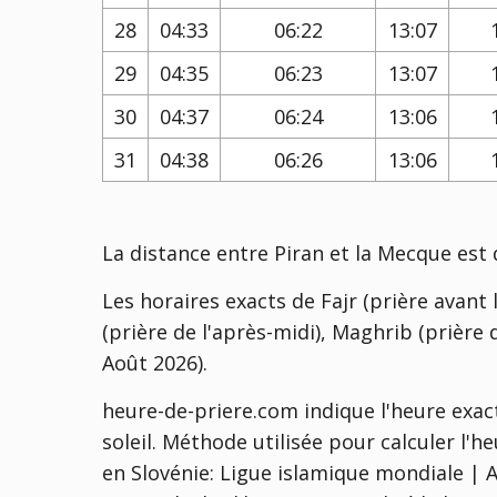
28
04:33
06:22
13:07
29
04:35
06:23
13:07
30
04:37
06:24
13:06
31
04:38
06:26
13:06
La distance entre Piran et la Mecque est
Les horaires exacts de Fajr (prière avant l
(prière de l'après-midi), Maghrib (prière d
Août 2026).
heure-de-priere.com indique l'heure exact
soleil. Méthode utilisée pour calculer l'
en Slovénie:
Ligue islamique mondiale | An