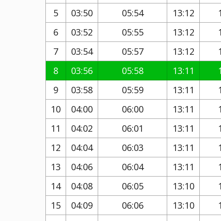
5
03:50
05:54
13:12
6
03:52
05:55
13:12
7
03:54
05:57
13:12
8
03:56
05:58
13:11
9
03:58
05:59
13:11
10
04:00
06:00
13:11
11
04:02
06:01
13:11
12
04:04
06:03
13:11
13
04:06
06:04
13:11
14
04:08
06:05
13:10
15
04:09
06:06
13:10