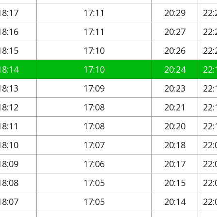
18:17
17:11
20:29
22:
18:16
17:11
20:27
22:
18:15
17:10
20:26
22:
18:14
17:10
20:24
22:
18:13
17:09
20:23
22:
18:12
17:08
20:21
22:
18:11
17:08
20:20
22:
18:10
17:07
20:18
22:
18:09
17:06
20:17
22:
18:08
17:05
20:15
22:
18:07
17:05
20:14
22: