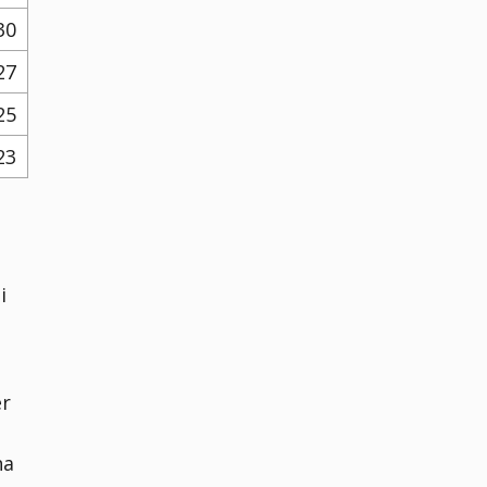
30
27
25
23
i
er
ha