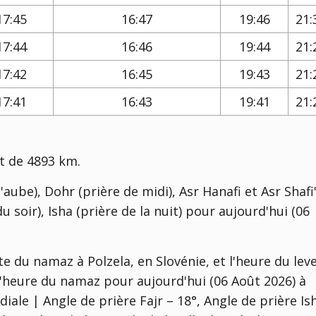
17:45
16:47
19:46
21:
17:44
16:46
19:44
21:
17:42
16:45
19:43
21:
17:41
16:43
19:41
21:
st de 4893 km.
'aube), Dohr (prière de midi), Asr Hanafi et Asr Shafi'
u soir), Isha (prière de la nuit) pour aujourd'hui (06
e du namaz à Polzela, en Slovénie, et l'heure du lev
 l'heure du namaz pour aujourd'hui (06 Août 2026) à
iale | Angle de prière Fajr – 18°, Angle de prière Is