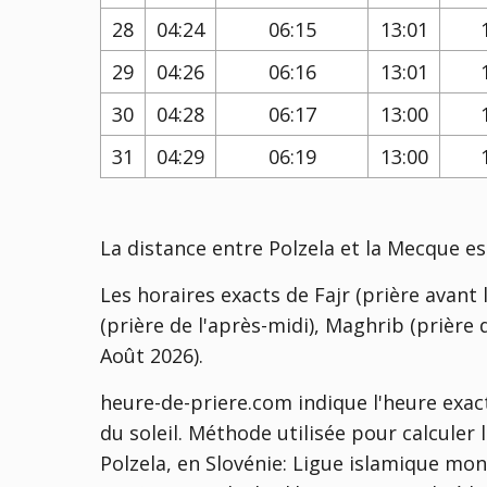
28
04:24
06:15
13:01
29
04:26
06:16
13:01
30
04:28
06:17
13:00
31
04:29
06:19
13:00
La distance entre Polzela et la Mecque e
Les horaires exacts de Fajr (prière avant l
(prière de l'après-midi), Maghrib (prière d
Août 2026).
heure-de-priere.com indique l'heure exact
du soleil. Méthode utilisée pour calculer
Polzela, en Slovénie:
Ligue islamique mond