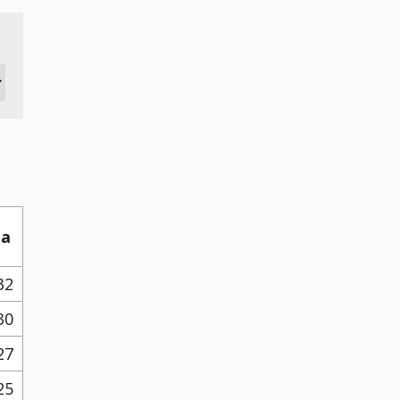
ha
32
30
27
25