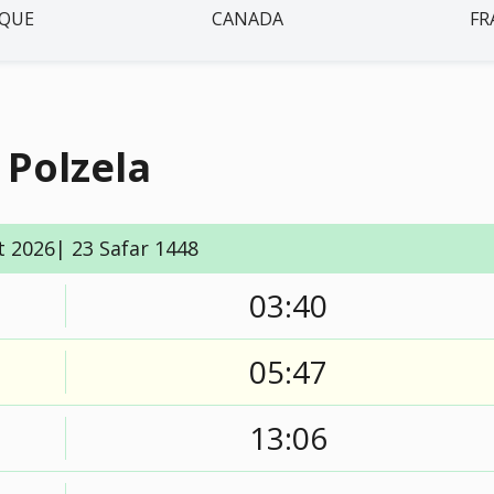
IQUE
CANADA
FR
 Polzela
t 2026| 23 Safar 1448
03:40
05:47
13:06