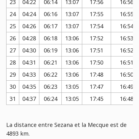
23
04:22
06:14
13:07
17:56
16:56
24
04:24
06:16
13:07
17:55
16:55
25
04:26
06:17
13:07
17:54
16:54
26
04:28
06:18
13:06
17:52
16:53
27
04:30
06:19
13:06
17:51
16:52
28
04:31
06:21
13:06
17:50
16:51
29
04:33
06:22
13:06
17:48
16:50
30
04:35
06:23
13:05
17:47
16:49
31
04:37
06:24
13:05
17:45
16:48
La distance entre Sezana et la Mecque est de
4893 km.