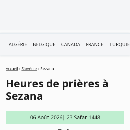
ALGÉRIE
BELGIQUE
CANADA
FRANCE
TURQUIE
Accueil
»
Slovénie
»
Sezana
Heures de prières à
Sezana
06 Août 2026| 23 Safar 1448