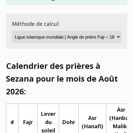
Méthode de calcul:
Calendrier des prières à
Sezana pour le mois de Août
2026:
Asr
Lever
Asr
(Hanbali,
#
Fajr
du
Dohr
(Hanafi)
Maliki,
soleil