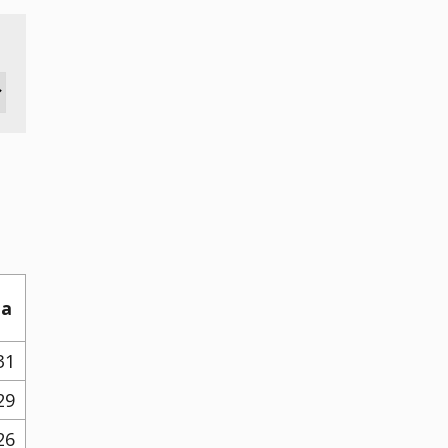
ha
31
29
26