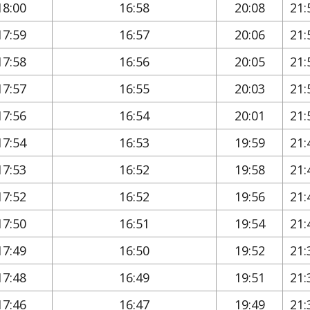
18:00
16:58
20:08
21:
17:59
16:57
20:06
21:
17:58
16:56
20:05
21:
17:57
16:55
20:03
21:
17:56
16:54
20:01
21:
17:54
16:53
19:59
21:
17:53
16:52
19:58
21:
17:52
16:52
19:56
21:
17:50
16:51
19:54
21:
17:49
16:50
19:52
21:
17:48
16:49
19:51
21:
17:46
16:47
19:49
21: