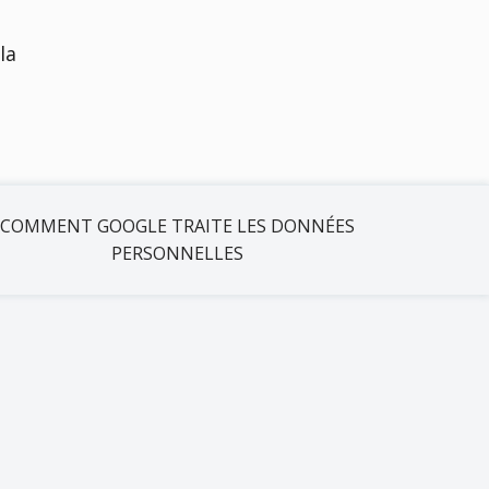
la
COMMENT GOOGLE TRAITE LES DONNÉES
PERSONNELLES