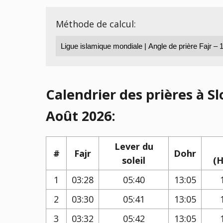
Méthode de calcul:
Calendrier des prières à S
Août 2026:
Lever du
#
Fajr
Dohr
soleil
(H
1
03:28
05:40
13:05
2
03:30
05:41
13:05
3
03:32
05:42
13:05