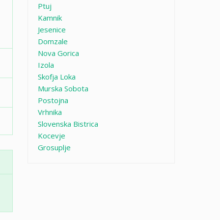
Ptuj
Kamnik
Jesenice
Domzale
Nova Gorica
Izola
Skofja Loka
Murska Sobota
Postojna
Vrhnika
Slovenska Bistrica
Kocevje
Grosuplje