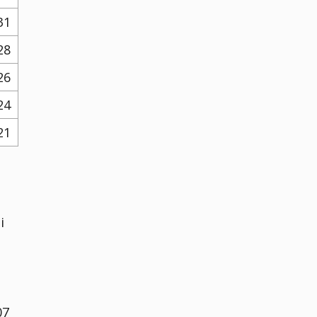
31
28
26
24
21
i
07