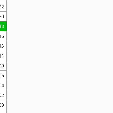
22
20
18
16
13
11
09
06
04
02
00