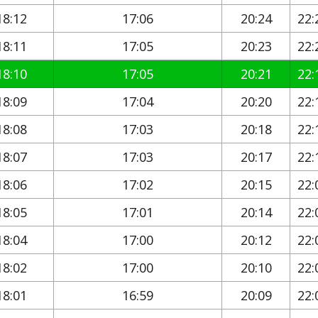
18:12
17:06
20:24
22:
18:11
17:05
20:23
22:
18:10
17:05
20:21
22:
18:09
17:04
20:20
22:
18:08
17:03
20:18
22:
18:07
17:03
20:17
22:
18:06
17:02
20:15
22:
18:05
17:01
20:14
22:
18:04
17:00
20:12
22:
18:02
17:00
20:10
22:
18:01
16:59
20:09
22: