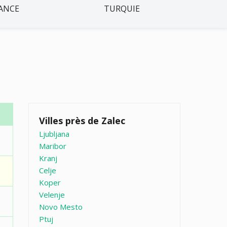
ANCE
TURQUIE
Villes près de Zalec
Ljubljana
Maribor
Kranj
Celje
Koper
Velenje
Novo Mesto
Ptuj