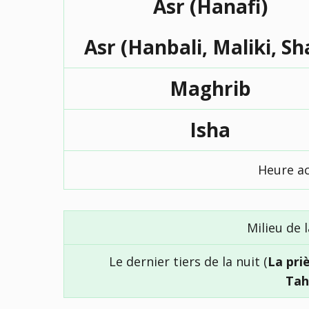
Asr (Hanafi)
Asr (Hanbali, Maliki, Sh
Maghrib
Isha
Heure ac
Milieu de l
Le dernier tiers de la nuit (
La pri
Tah