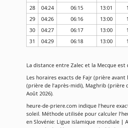
28
04:24
06:15
13:01
29
04:26
06:16
13:00
30
04:27
06:17
13:00
31
04:29
06:18
13:00
La distance entre Zalec et la Mecque est
Les horaires exacts de Fajr (prière avant l
(prière de l'après-midi), Maghrib (prière d
Août 2026).
heure-de-priere.com indique l'heure exact
soleil. Méthode utilisée pour calculer l'
en Slovénie:
Ligue islamique mondiale | An