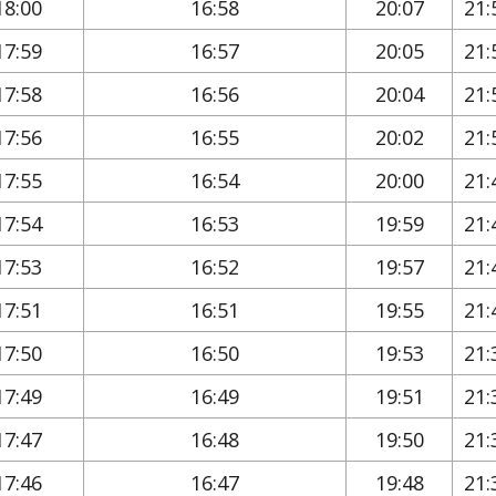
18:00
16:58
20:07
21:
17:59
16:57
20:05
21:
17:58
16:56
20:04
21:
17:56
16:55
20:02
21:
17:55
16:54
20:00
21:
17:54
16:53
19:59
21:
17:53
16:52
19:57
21:
17:51
16:51
19:55
21:
17:50
16:50
19:53
21:
17:49
16:49
19:51
21:
17:47
16:48
19:50
21:
17:46
16:47
19:48
21: