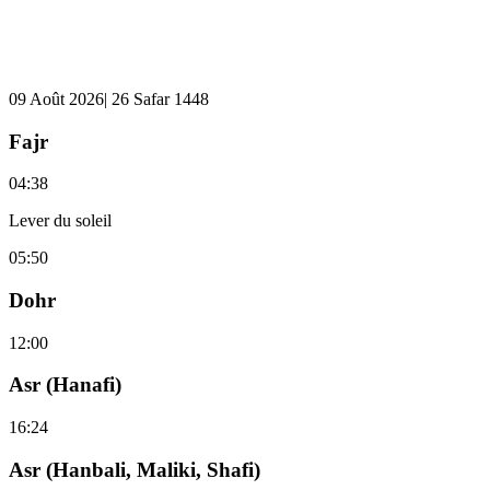
09 Août 2026| 26 Safar 1448
Fajr
04:38
Lever du soleil
05:50
Dohr
12:00
Asr (Hanafi)
16:24
Asr (Hanbali, Maliki, Shafi)