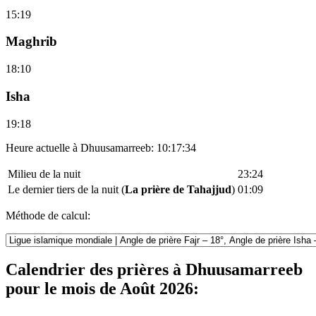
15:19
Maghrib
18:10
Isha
19:18
Heure actuelle à Dhuusamarreeb:
10:17:34
Milieu de la nuit
23:24
Le dernier tiers de la nuit (
La prière de Tahajjud
)
01:09
Méthode de calcul:
Calendrier des prières à Dhuusamarreeb
pour le mois de Août 2026: