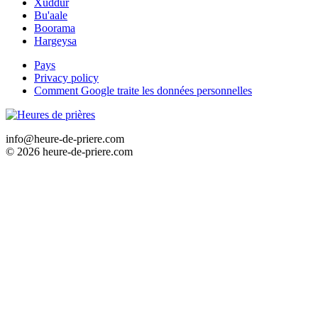
Xuddur
Bu'aale
Boorama
Hargeysa
Pays
Privacy policy
Comment Google traite les données personnelles
info@heure-de-priere.com
© 2026 heure-de-priere.com