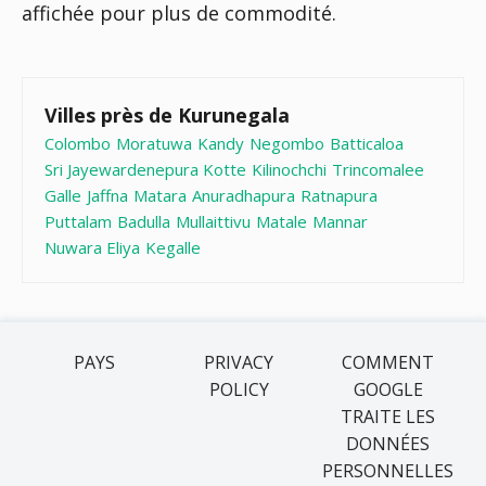
affichée pour plus de commodité.
Villes près de Kurunegala
Colombo
Moratuwa
Kandy
Negombo
Batticaloa
Sri Jayewardenepura Kotte
Kilinochchi
Trincomalee
Galle
Jaffna
Matara
Anuradhapura
Ratnapura
Puttalam
Badulla
Mullaittivu
Matale
Mannar
Nuwara Eliya
Kegalle
PAYS
PRIVACY
COMMENT
POLICY
GOOGLE
TRAITE LES
DONNÉES
PERSONNELLES