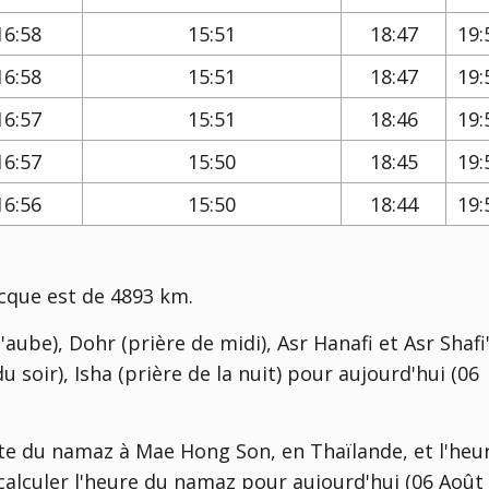
16:58
15:51
18:47
19:
16:58
15:51
18:47
19:
16:57
15:51
18:46
19:
16:57
15:50
18:45
19:
16:56
15:50
18:44
19:
cque est de 4893 km.
'aube), Dohr (prière de midi), Asr Hanafi et Asr Shafi'
u soir), Isha (prière de la nuit) pour aujourd'hui (06
te du namaz à Mae Hong Son, en Thaïlande, et l'heu
 calculer l'heure du namaz pour aujourd'hui (06 Août