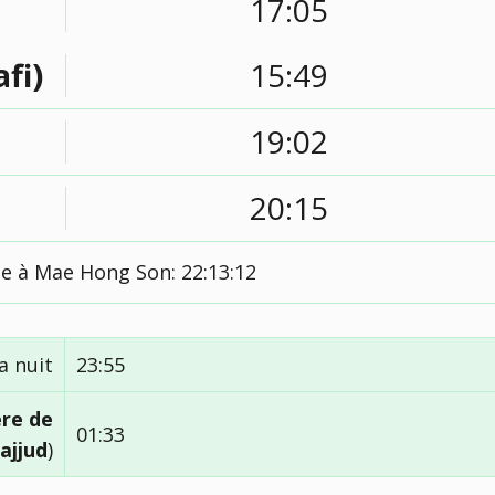
17:05
afi)
15:49
19:02
20:15
le à Mae Hong Son:
22:13:13
a nuit
23:55
ère de
01:33
ajjud
)