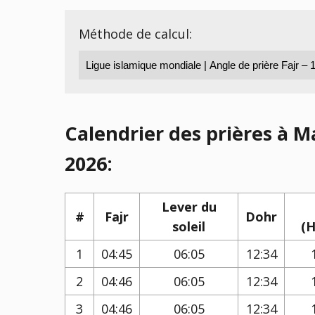
Méthode de calcul:
Calendrier des prières à 
2026:
Lever du
#
Fajr
Dohr
soleil
(H
1
04:45
06:05
12:34
2
04:46
06:05
12:34
3
04:46
06:05
12:34