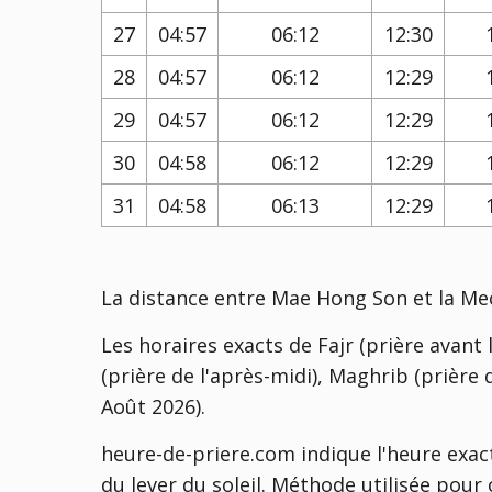
27
04:57
06:12
12:30
28
04:57
06:12
12:29
29
04:57
06:12
12:29
30
04:58
06:12
12:29
31
04:58
06:13
12:29
La distance entre Mae Hong Son et la Me
Les horaires exacts de Fajr (prière avant l
(prière de l'après-midi), Maghrib (prière d
Août 2026).
heure-de-priere.com indique l'heure exac
du lever du soleil. Méthode utilisée pour