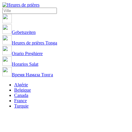
Gebetszeiten
Heures de prières Tonga
Orario Preghiere
Horarios Salat
Время Намаза Тонга
Algérie
Belgique
Canada
France
Turquie