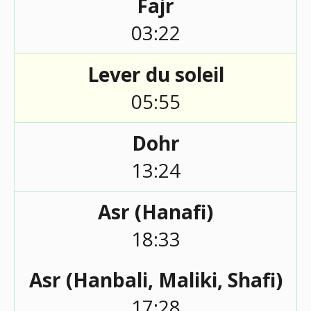
Fajr
03:22
Lever du soleil
05:55
Dohr
13:24
Asr (Hanafi)
18:33
Asr (Hanbali, Maliki, Shafi)
17:28