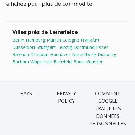
affichée pour plus de commodité.
Villes près de Leinefelde
Berlin
Hamburg
Munich
Cologne
Frankfurt
Dusseldorf
Stuttgart
Leipzig
Dortmund
Essen
Bremen
Dresden
Hannover
Nuremberg
Duisburg
Bochum
Wuppertal
Bielefeld
Bonn
Munster
PAYS
PRIVACY
COMMENT
POLICY
GOOGLE
TRAITE LES
DONNÉES
PERSONNELLES