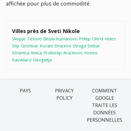
affichée pour plus de commodité.
Villes près de Sveti Nikole
Skopje
Tetovo
Bitola
Kumanovo
Prilep
Ohrid
Veles
Stip
Gostivar
Kocani
Dracevo
Struga
Debar
Strumica
Vinica
Probistip
Aracinovo
Kicevo
Kavadarci
Gevgelija
PAYS
PRIVACY
COMMENT
POLICY
GOOGLE
TRAITE LES
DONNÉES
PERSONNELLES