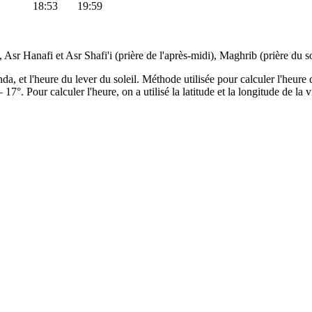
18:53
19:59
, Asr Hanafi et Asr Shafi'i (prière de l'après-midi), Maghrib (prière du s
a, et l'heure du lever du soleil. Méthode utilisée pour calculer l'heu
– 17°
. Pour calculer l'heure, on a utilisé la latitude et la longitude de la