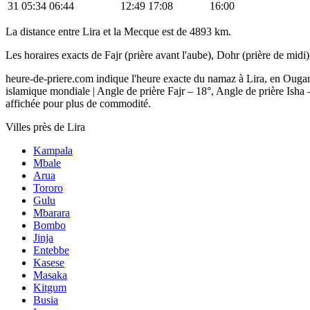
31
05:34
06:44
12:49
17:08
16:00
La distance entre Lira et la Mecque est de 4893 km.
Les horaires exacts de Fajr (prière avant l'aube), Dohr (prière de midi)
heure-de-priere.com indique l'heure exacte du namaz à Lira, en Ougand
islamique mondiale | Angle de prière Fajr – 18°, Angle de prière Isha 
affichée pour plus de commodité.
Villes près de Lira
Kampala
Mbale
Arua
Tororo
Gulu
Mbarara
Bombo
Jinja
Entebbe
Kasese
Masaka
Kitgum
Busia