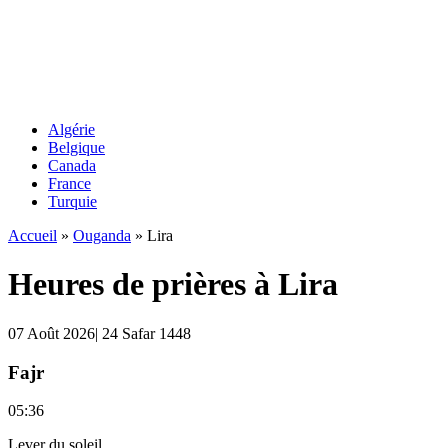
Algérie
Belgique
Canada
France
Turquie
Accueil
»
Ouganda
»
Lira
Heures de prières à Lira
07 Août 2026| 24 Safar 1448
Fajr
05:36
Lever du soleil