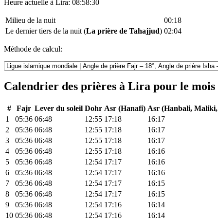
Heure actuelle à Lira:
08:58:30
Milieu de la nuit
00:18
Le dernier tiers de la nuit (
La prière de Tahajjud
)
02:04
Méthode de calcul:
Calendrier des prières à Lira pour le mois
#
Fajr
Lever du soleil
Dohr
Asr (Hanafi)
Asr (Hanbali, Maliki,
1
05:36
06:48
12:55
17:18
16:17
2
05:36
06:48
12:55
17:18
16:17
3
05:36
06:48
12:55
17:18
16:17
4
05:36
06:48
12:55
17:18
16:16
5
05:36
06:48
12:54
17:17
16:16
6
05:36
06:48
12:54
17:17
16:16
7
05:36
06:48
12:54
17:17
16:15
8
05:36
06:48
12:54
17:17
16:15
9
05:36
06:48
12:54
17:16
16:14
10
05:36
06:48
12:54
17:16
16:14