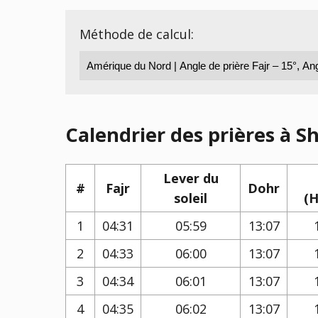
Méthode de calcul:
Calendrier des prières à Sh
Lever du
#
Fajr
Dohr
soleil
(H
1
04:31
05:59
13:07
2
04:33
06:00
13:07
3
04:34
06:01
13:07
4
04:35
06:02
13:07