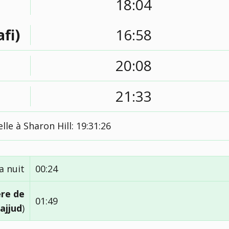
18:04
afi)
16:58
20:08
21:33
lle à Sharon Hill:
19:31:27
a nuit
00:24
ère de
01:49
ajjud
)