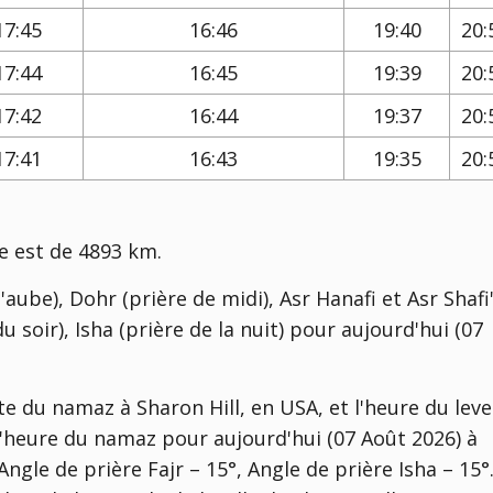
17:45
16:46
19:40
20:
17:44
16:45
19:39
20:
17:42
16:44
19:37
20:
17:41
16:43
19:35
20:
e est de 4893 km.
'aube), Dohr (prière de midi), Asr Hanafi et Asr Shafi'
u soir), Isha (prière de la nuit) pour aujourd'hui (07
e du namaz à Sharon Hill, en USA, et l'heure du leve
 l'heure du namaz pour aujourd'hui (07 Août 2026) à
gle de prière Fajr – 15°, Angle de prière Isha – 15°