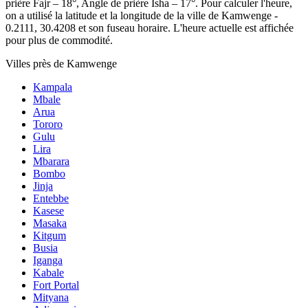
prière Fajr – 18°, Angle de prière Isha – 17°
. Pour calculer l'heure,
on a utilisé la latitude et la longitude de la ville de Kamwenge -
0.2111, 30.4208 et son fuseau horaire. L'heure actuelle est affichée
pour plus de commodité.
Villes près de Kamwenge
Kampala
Mbale
Arua
Tororo
Gulu
Lira
Mbarara
Bombo
Jinja
Entebbe
Kasese
Masaka
Kitgum
Busia
Iganga
Kabale
Fort Portal
Mityana