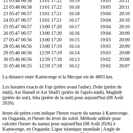
21
05:48
06:58
13:01
17:22
16:19
19:05
20:11
22
05:48
06:58
13:01
17:22
16:18
19:05
20:11
23
05:47
06:57
13:01
17:21
16:18
19:04
20:10
24
05:47
06:57
13:01
17:21
16:17
19:04
20:10
25
05:47
06:57
13:00
17:20
16:17
19:04
20:10
26
05:47
06:57
13:00
17:20
16:16
19:04
20:09
27
05:47
06:56
13:00
17:20
16:15
19:03
20:09
28
05:46
06:56
13:00
17:19
16:14
19:03
20:09
29
05:46
06:56
12:59
17:19
16:14
19:03
20:08
30
05:46
06:56
12:59
17:18
16:13
19:02
20:08
31
05:46
06:55
12:59
17:18
16:12
19:02
20:07
La distance entre Kamwenge et la Mecque est de 4893 km.
Les horaires exacts de Fajr (prière avant l'aube), Dohr (prière de
midi), Asr Hanafi et Asr Shafi'i (prière de l'après-midi), Maghrib
(prière du soir), Isha (prière de la nuit) pour aujourd'hui (08 Août
2026).
heure-de-priere.com indique l'heure exacte du namaz à Kamwenge,
en Ouganda, et l'heure du lever du soleil. Méthode utilisée pour
calculer l'heure du namaz pour aujourd'hui (08 Août 2026) à
Kamwenge, en Ouganda:
Ligue islamique mondiale | Angle de