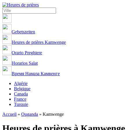
Gebetszeiten
Heures de prières Kamwenge
Orario Preghiere
Horarios Salat
Время Намаза Камвенге
Algérie
Belgique
Canada
France
Turquie
Accueil
»
Ouganda
»
Kamwenge
Heures de prières à Kamwenge