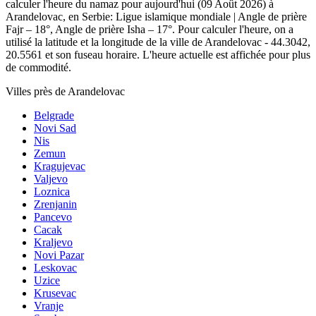
calculer l'heure du namaz pour aujourd'hui (09 Août 2026) à
Arandelovac, en Serbie:
Ligue islamique mondiale | Angle de prière
Fajr – 18°, Angle de prière Isha – 17°
. Pour calculer l'heure, on a
utilisé la latitude et la longitude de la ville de Arandelovac - 44.3042,
20.5561 et son fuseau horaire. L'heure actuelle est affichée pour plus
de commodité.
Villes près de Arandelovac
Belgrade
Novi Sad
Nis
Zemun
Kragujevac
Valjevo
Loznica
Zrenjanin
Pancevo
Cacak
Kraljevo
Novi Pazar
Leskovac
Uzice
Krusevac
Vranje