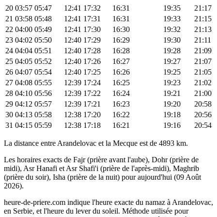
20
03:57
05:47
12:41
17:32
16:31
19:35
21:17
21
03:58
05:48
12:41
17:31
16:31
19:33
21:15
22
04:00
05:49
12:41
17:30
16:30
19:32
21:13
23
04:02
05:50
12:40
17:29
16:29
19:30
21:11
24
04:04
05:51
12:40
17:28
16:28
19:28
21:09
25
04:05
05:52
12:40
17:26
16:27
19:27
21:07
26
04:07
05:54
12:40
17:25
16:26
19:25
21:05
27
04:08
05:55
12:39
17:24
16:25
19:23
21:02
28
04:10
05:56
12:39
17:22
16:24
19:21
21:00
29
04:12
05:57
12:39
17:21
16:23
19:20
20:58
30
04:13
05:58
12:38
17:20
16:22
19:18
20:56
31
04:15
05:59
12:38
17:18
16:21
19:16
20:54
La distance entre Arandelovac et la Mecque est de 4893 km.
Les horaires exacts de Fajr (prière avant l'aube), Dohr (prière de
midi), Asr Hanafi et Asr Shafi'i (prière de l'après-midi), Maghrib
(prière du soir), Isha (prière de la nuit) pour aujourd'hui (09 Août
2026).
heure-de-priere.com indique l'heure exacte du namaz à Arandelovac,
en Serbie, et l'heure du lever du soleil. Méthode utilisée pour