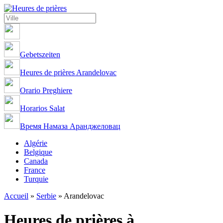
Gebetszeiten
Heures de prières Arandelovac
Orario Preghiere
Horarios Salat
Время Намаза Аранджеловац
Algérie
Belgique
Canada
France
Turquie
Accueil
»
Serbie
»
Arandelovac
Heures de prières à