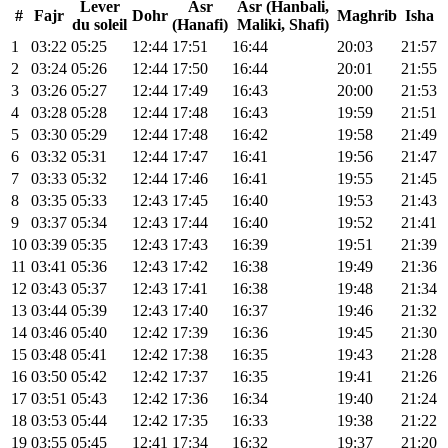
Lever
Asr
Asr (Hanbali,
#
Fajr
Dohr
Maghrib
Isha
du soleil
(Hanafi)
Maliki, Shafi)
1
03:22
05:25
12:44
17:51
16:44
20:03
21:57
2
03:24
05:26
12:44
17:50
16:44
20:01
21:55
3
03:26
05:27
12:44
17:49
16:43
20:00
21:53
4
03:28
05:28
12:44
17:48
16:43
19:59
21:51
5
03:30
05:29
12:44
17:48
16:42
19:58
21:49
6
03:32
05:31
12:44
17:47
16:41
19:56
21:47
7
03:33
05:32
12:44
17:46
16:41
19:55
21:45
8
03:35
05:33
12:43
17:45
16:40
19:53
21:43
9
03:37
05:34
12:43
17:44
16:40
19:52
21:41
10
03:39
05:35
12:43
17:43
16:39
19:51
21:39
11
03:41
05:36
12:43
17:42
16:38
19:49
21:36
12
03:43
05:37
12:43
17:41
16:38
19:48
21:34
13
03:44
05:39
12:43
17:40
16:37
19:46
21:32
14
03:46
05:40
12:42
17:39
16:36
19:45
21:30
15
03:48
05:41
12:42
17:38
16:35
19:43
21:28
16
03:50
05:42
12:42
17:37
16:35
19:41
21:26
17
03:51
05:43
12:42
17:36
16:34
19:40
21:24
18
03:53
05:44
12:42
17:35
16:33
19:38
21:22
19
03:55
05:45
12:41
17:34
16:32
19:37
21:20