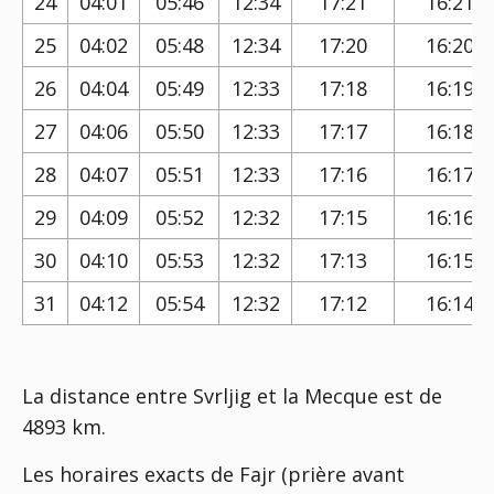
24
04:01
05:46
12:34
17:21
16:21
25
04:02
05:48
12:34
17:20
16:20
26
04:04
05:49
12:33
17:18
16:19
27
04:06
05:50
12:33
17:17
16:18
28
04:07
05:51
12:33
17:16
16:17
29
04:09
05:52
12:32
17:15
16:16
30
04:10
05:53
12:32
17:13
16:15
31
04:12
05:54
12:32
17:12
16:14
La distance entre Svrljig et la Mecque est de
4893 km.
Les horaires exacts de Fajr (prière avant